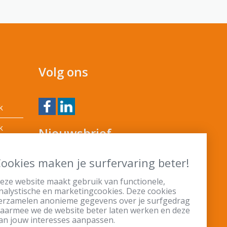
Volg ons
k
k
Nieuwsbrief
k
ookies maken je surfervaring beter!
k
eze website maakt gebruik van functionele,
k
nalystische en marketingcookies. Deze cookies
Ik heb de
privacy policy
erzamelen anonieme gegevens over je surfgedrag
aarmee we de website beter laten werken en deze
gelezen en ga hiermee
an jouw interesses aanpassen.
akkoord.