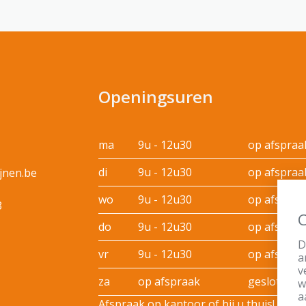
Openingsuren
ma
9u - 12u30
op afspraa
di
9u - 12u30
op afspraa
jnen.be
wo
9u - 12u30
op afspraa
3
C
do
9u - 12u30
op afspraa
D
vr
9u - 12u30
op afspraa
a
v
za
op afspraak
gesloten
w
a
Afspraak op kantoor of bij u thuis!