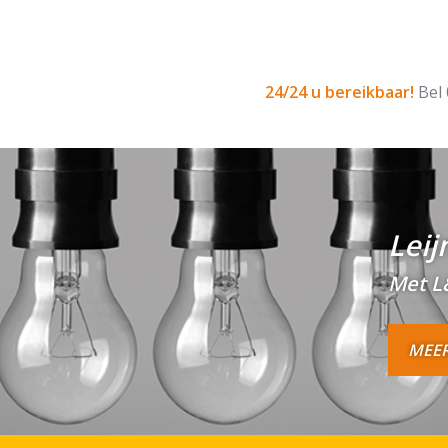
24/24 u bereikbaar!
Bel
Leij
Met L
MEER