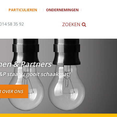
PARTICULIEREN
ONDERNEMINGEN
 014 58 35 92
ZOEKEN
nen & Partners
&P staat u nooit schaakmat!
 OVER ONS