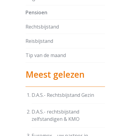
Pensioen
Rechtsbijstand
Reisbijstand
Tip van de maand
Meest gelezen
D.A.S.- Rechtsbijstand Gezin
D.A.S.- rechtsbijstand
zelfstandigen & KMO
Euromex – uw partner in