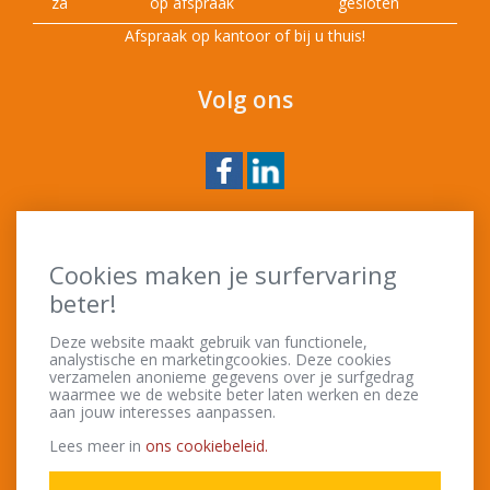
za
op afspraak
gesloten
Afspraak op kantoor of bij u thuis!
Volg ons
Nieuwsbrief
Cookies maken je surfervaring
beter!
Deze website maakt gebruik van functionele,
analystische en marketingcookies. Deze cookies
Ik heb de
privacy policy
gelezen en ga hiermee
verzamelen anonieme gegevens over je surfgedrag
akkoord.
waarmee we de website beter laten werken en deze
aan jouw interesses aanpassen.
Lees meer in
ons cookiebeleid.